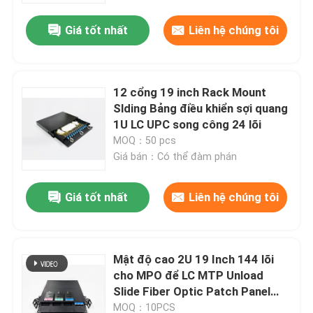
Giá tốt nhất
Liên hệ chúng tôi
12 cổng 19 inch Rack Mount
Slding Bảng điều khiển sợi quang
1U LC UPC song công 24 lõi
MOQ：50 pcs
Giá bán：Có thể đàm phán
Giá tốt nhất
Liên hệ chúng tôi
Trang chủ
Mật độ cao 2U 19 Inch 144 lõi
Các sản phẩm
cho MPO để LC MTP Unload
Slide Fiber Optic Patch Panel
MPO Rack Data Center Solution
Về chúng tôi
MOQ：10PCS