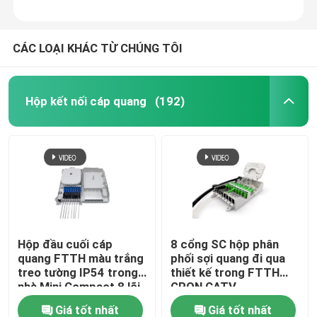
CÁC LOẠI KHÁC TỪ CHÚNG TÔI
Hộp kết nối cáp quang
(192)
Hộp đầu cuối cáp
8 cổng SC hộp phân
quang FTTH màu trắng
phối sợi quang đi qua
treo tường IP54 trong
thiết kế trong FTTH
nhà Mini Compact 8 lõi
GPON CATV
Bộ chuyển đổi SC
Giá tốt nhất
Giá tốt nhất