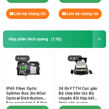
Liên hệ chúng tôi
Liên hệ chúng tôi
Hộp phân tách quang
(178)
IP65 Fiber Optic
24 lõi FTTH Cực gắn
Splitter Box 3In 8Out
Bộ chia bím tóc Bộ
Optical Distribution
chuyển đổi Hộp kết
Box ngoài trời 1 8 Đen
thúc cáp quang
không cắt cáp cáp