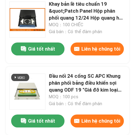
Khay bản lề tiêu chuẩn 19
&quot;Patch Panel Hộp phân
Đơn vị mạng quang
phối quang 12/24 Hộp quang học
GPSM-1U / 2U / 4U
MOQ：100 CHIẾC
Bộ cài đặt cáp
Giá bán：Có thể đàm phán
Giá tốt nhất
Liên hệ chúng tôi
Cáp AOC
cáp dac
Đầu nối 24 cổng SC APC Khung
phân phối bảng điều khiển sợi
WDM CWDM DWDM
quang ODF 19 "Giá đỡ kim loại
trắng
MOQ：100 pcs
Giá bán：Có thể đàm phán
Mô-đun SFP
Giá tốt nhất
Liên hệ chúng tôi