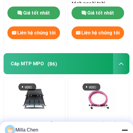
tách ngoài trời
Giá tốt nhất
Giá tốt nhất
Liên hệ chúng tôi
Liên hệ chúng tôi
Cáp MTP MPO
(86)
96 sợi MPO MTP Bảng
12 Sợi MPO Đầu nối Nữ
điều khiển sợi quang
Sợi dây Patch OM4 50 /
Milla Chen