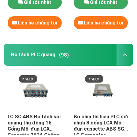
Giá tốt nhất
Giá tốt nhất
Liên hệ chúng tôi
Liên hệ chúng tôi
Bộ tách PLC quang
(98)
LC SC ABS Bộ tách sợi
Bộ chia tín hiệu PLC sợi
quang thụ động 16
nhựa 8 cổng LGX Mô-
Cổng Mô-đun LGX
đun cassette ABS SC
Cassette 2X16 Chống
LC Connector