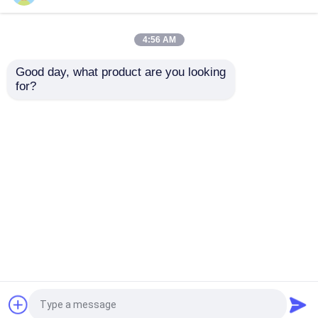
cho mạng mật độ cao
125um Elite Loss
của trung tâm dữ liệu
0.35dB Tím Phân cực A
4:56 AM
Giá tốt nhất
Giá tốt nhất
Good day, what product are you looking 
for?
Liên hệ chúng tôi
Liên hệ chúng tôi
Xem thêm
Nhà
Về chúng tôi
Liên hệ với chúng tôi
Desktop Site
Bản đồ trang web
Chính sách bảo mật
Phẩm chất
Hộp kết nối cáp quang
Nhà máy
trung quốc.Copyright © 2026 YINGDA