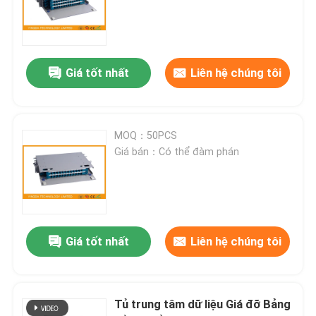
Hộp kết nối cáp quang
Giá tốt nhất
Liên hệ chúng tôi
Hộp phân tách quang
Bộ tách PLC quang
MOQ：50PCS
Giá bán：Có thể đàm phán
Hộp cáp quang
Cáp MTP MPO
Giá tốt nhất
Liên hệ chúng tôi
Sợi xơ sợi quang
Tủ trung tâm dữ liệu Giá đỡ Bảng
Dây cáp quang