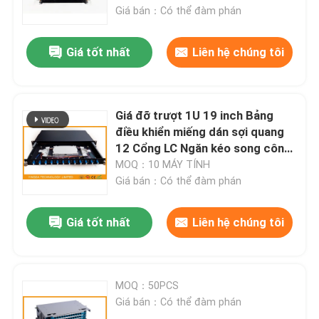
Giá bán：Có thể đàm phán
Tham quan nhà máy
Giá tốt nhất
Liên hệ chúng tôi
Kiểm soát chất lượng
Giá đỡ trượt 1U 19 inch Bảng
Liên hệ chúng tôi
điều khiển miếng dán sợi quang
12 Cổng LC Ngăn kéo song công
ODF
MOQ：10 MÁY TÍNH
Tin tức
Giá bán：Có thể đàm phán
Các trường hợp
Giá tốt nhất
Liên hệ chúng tôi
Blog
MOQ：50PCS
Giá bán：Có thể đàm phán
Yêu cầu báo giá