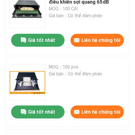
điều khiển sợi quang 65dB
MOQ：100 CÁI
Adapter cáp quang
Giá bán：Có thể đàm phán
Bộ suy hao sợi quang
Giá tốt nhất
Liên hệ chúng tôi
Trường kết nối có thể cài đặt
MOQ：100 pcs
Cáp thả FTTH
Giá bán：Có thể đàm phán
Bảng điều khiển sợi quang
Kết nối cáp quang
Giá tốt nhất
Liên hệ chúng tôi
Bộ công cụ sợi quang