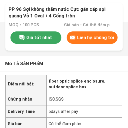
PP 96 Sợi không thấm nước Cực gắn cáp sợi
quang Vỏ 1 Oval + 4 Cổng tròn
MOQ：100 PCS
Giá bán：Có thể đàm phán
Giá tốt nhất
Liên hệ chúng tôi
Mô Tả SảN PHẩM
fiber optic splice enclosure
,
Điểm nổi bật:
outdoor splice box
Chứng nhận
ISO,SGS
Delivery Time
5days after pay
Giá bán
Có thể đàm phán