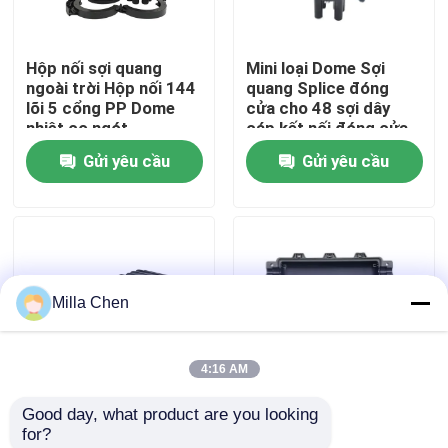
Tham quan nhà máy
Hộp nối sợi quang
Mini loại Dome Sợi
ngoài trời Hộp nối 144
quang Splice đóng
lõi 5 cổng PP Dome
cửa cho 48 sợi dây
Kiểm soát chất lượng
nhiệt co ngót
cáp kết nối đóng cửa
Gửi yêu cầu
Gửi yêu cầu
Liên hệ chúng tôi
Tin tức
Milla Chen
Các trường hợp
4:16 AM
Yêu cầu báo giá
Good day, what product are you looking 
96Cores 3In 3Out
GJS-09 Hộp kết thúc
for?
Hộp kết nối cáp quang
Đóng cửa nối sợi
sợi quang cho các ứng