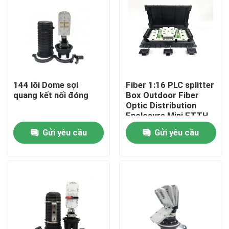
144 lõi Dome sợi
Fiber 1:16 PLC splitter
quang kết nối đóng
Box Outdoor Fiber
Optic Distribution
Enclosure Mini FTTH
Termination Box cajas
Gửi yêu cầu
Gửi yêu cầu
nap box IP65
Trang chủ
Các sản phẩm
Về chúng tôi