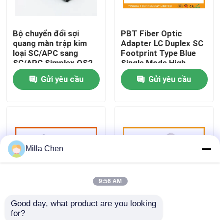
Tham quan nhà máy
Bộ chuyển đổi sợi
PBT Fiber Optic
quang màn trập kim
Adapter LC Duplex SC
loại SC/APC sang
Footprint Type Blue
Kiểm soát chất lượng
SC/APC Simplex OS2
Single Mode High
Chế độ đơn có mặt
Density
Gửi yêu cầu
Gửi yêu cầu
bích
Liên hệ chúng tôi
Tin tức
Milla Chen
Các trường hợp
9:56 AM
Yêu cầu báo giá
Good day, what product are you looking 
Blue Fiber Test ST /
PBT White Plastic MM
for?
Hộp kết nối cáp quang
PC Bare Fiber Optic
DX Fiber Optic