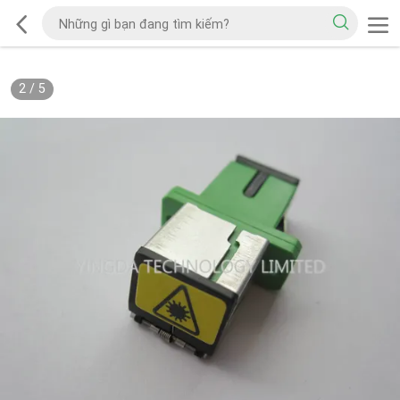
2
/
5