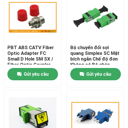
PBT ABS CATV Fiber
Bộ chuyển đổi sợi
Optic Adapter FC
quang Simplex SC Mặt
Small D Hole SM SX /
bích ngắn Chế độ đơn
Fiber Optic Coupler
Không có Bộ ghép
nhựa mặt bích
Gửi yêu cầu
Gửi yêu cầu
Trang chủ
Các sản phẩm
Về chúng tôi